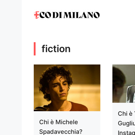
Vai
al
contenuto
fiction
Chi è 
Chi è Michele
Gugliu
Spadavecchia?
Insta