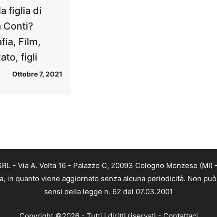
a figlia di
 Conti?
fia, Film,
ato, figli
Ottobre 7, 2021
L - Via A. Volta 16 - Palazzo C, 20093 Cologno Monzese (MI) - 
a, in quanto viene aggiornato senza alcuna periodicità. Non può 
sensi della legge n. 62 del 07.03.2001
Copyright ©2026 - Tutti i diritti riservati -
Contattaci