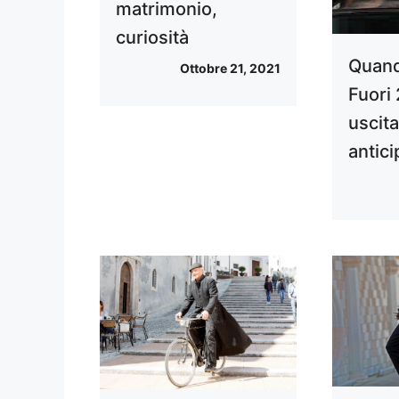
matrimonio,
curiosità
Quand
Ottobre 21, 2021
Fuori
uscita
antici