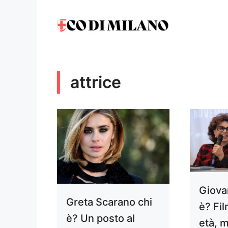
Vai
al
contenuto
attrice
Giovan
Greta Scarano chi
è? Fil
è? Un posto al
età, m