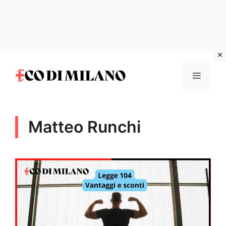
Vai
al
MENU
contenuto
Matteo Runchi