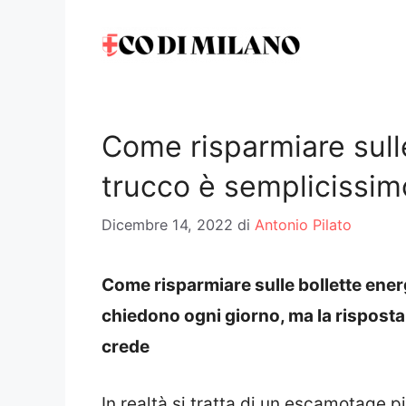
Vai
al
contenuto
Come risparmiare sulle
trucco è semplicissim
Dicembre 14, 2022
di
Antonio Pilato
Come risparmiare sulle bollette energ
chiedono ogni giorno, ma la risposta
crede
In realtà si tratta di un escamotage 