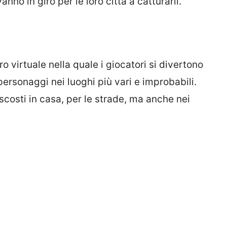
no in giro per le loro città a catturarli.
ro virtuale nella quale i giocatori si divertono
 personaggi nei luoghi più vari e improbabili.
ascosti in casa, per le strade, ma anche nei