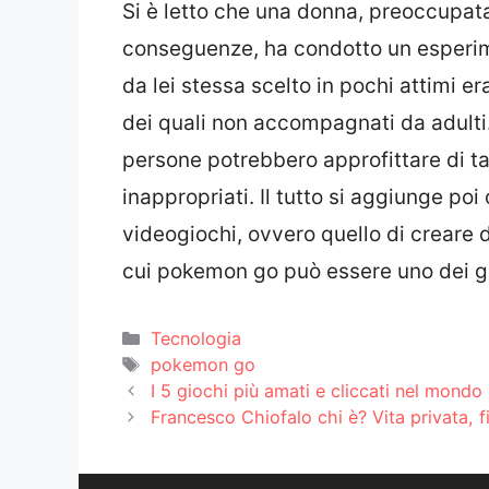
Si è letto che una donna, preoccupat
conseguenze, ha condotto un esperim
da lei stessa scelto in pochi attimi 
dei quali non accompagnati da adulti
persone potrebbero approfittare di t
inappropriati. Il tutto si aggiunge poi
videogiochi, ovvero quello di creare 
cui pokemon go può essere uno dei gi
Categorie
Tecnologia
Tag
pokemon go
I 5 giochi più amati e cliccati nel mondo
Francesco Chiofalo chi è? Vita privata, f