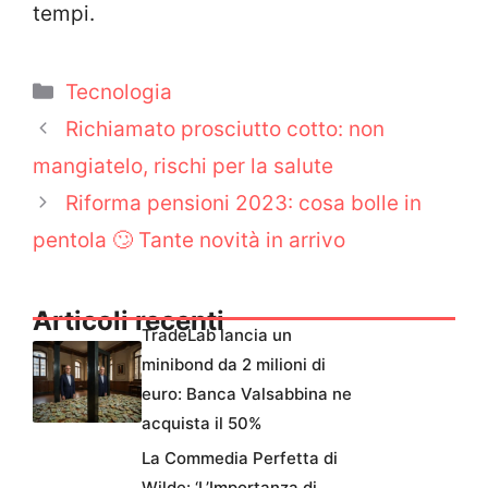
tempi.
Categorie
Tecnologia
Richiamato prosciutto cotto: non
mangiatelo, rischi per la salute
Riforma pensioni 2023: cosa bolle in
pentola 🙄 Tante novità in arrivo
Articoli recenti
TradeLab lancia un
minibond da 2 milioni di
euro: Banca Valsabbina ne
acquista il 50%
La Commedia Perfetta di
Wilde: ‘L’Importanza di