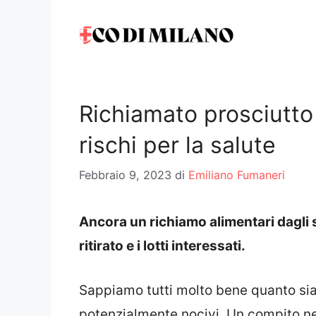
Vai
al
contenuto
Richiamato prosciutto
rischi per la salute
Febbraio 9, 2023
di
Emiliano Fumaneri
Ancora un richiamo alimentari dagli s
ritirato e i lotti interessati.
Sappiamo tutti molto bene quanto sia
potenzialmente nocivi. Un compito nel