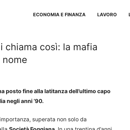
ECONOMIA E FINANZA
LAVORO
 chiama così: la mafia
el nome
 posto fine alla latitanza dell’ultimo capo
ia negli anni ’90.
 importanza, superata non solo da
alla
Società Foggiana
. In una trentina d’anni