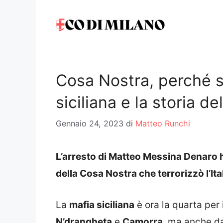
Vai
al
contenuto
Cosa Nostra, perché si
siciliana e la storia d
Gennaio 24, 2023
di
Matteo Runchi
L’arresto di Matteo Messina Denaro ha
della Cosa Nostra che terrorizzò l’Ital
La
mafia siciliana
è ora la quarta per
N’drangheta
e
Camorra
, ma anche d