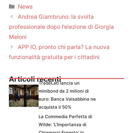
Categorie
News
Andrea Giambruno: la svolta
professionale dopo l’elezione di Giorgia
Meloni
APP IO, pronto chi parla? La nuova
funzionalità gratuita per i cittadini
Articoli recenti
TradeLab lancia un
minibond da 2 milioni di
euro: Banca Valsabbina ne
acquista il 50%
La Commedia Perfetta di
Wilde: ‘L’Importanza di
Chiamarsi Ernesto’ in