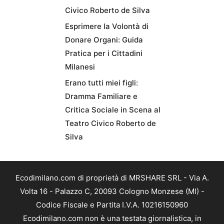
Civico Roberto de Silva
Esprimere la Volontà di
Donare Organi: Guida
Pratica per i Cittadini
Milanesi
Erano tutti miei figli:
Dramma Familiare e
Critica Sociale in Scena al
Teatro Civico Roberto de
Silva
Ecodimilano.com di proprietà di MRSHARE SRL - Via A.
Volta 16 - Palazzo C, 20093 Cologno Monzese (MI) -
Codice Fiscale e Partita I.V.A. 10216150960
Ecodimilano.com non è una testata giornalistica, in