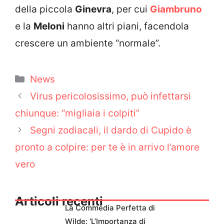
della piccola
Ginevra
, per cui
Giambruno
e la
Meloni
hanno altri piani, facendola
crescere un ambiente “normale”.
Categorie
News
Virus pericolosissimo, può infettarsi
chiunque: “migliaia i colpiti”
Segni zodiacali, il dardo di Cupido è
pronto a colpire: per te è in arrivo l’amore
vero
Articoli recenti
La Commedia Perfetta di
Wilde: ‘L’Importanza di