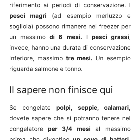
riferimento ai periodi di conservazione. I
pesci magri
(ad esempio merluzzo e
sogliola) possono rimanere nel freezer per
un massimo
di 6 mesi.
I
pesci grassi
,
invece, hanno una durata di conservazione
inferiore, massimo
tre mesi.
Un esempio
riguarda salmone e tonno.
Il sapere non finisce qui
Se congelate
polpi, seppie, calamari,
dovete sapere che si potranno tenere nel
congelatore
per 3/4 mesi
al massimo
prima che diventino
un covo di batteri.