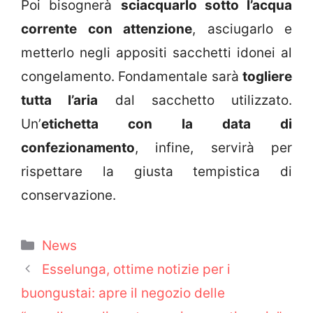
Poi bisognerà
sciacquarlo sotto l’acqua
corrente con attenzione
, asciugarlo e
metterlo negli appositi sacchetti idonei al
congelamento. Fondamentale sarà
togliere
tutta l’aria
dal sacchetto utilizzato.
Un’
etichetta con la data di
confezionamento
, infine, servirà per
rispettare la giusta tempistica di
conservazione.
Categorie
News
Esselunga, ottime notizie per i
buongustai: apre il negozio delle