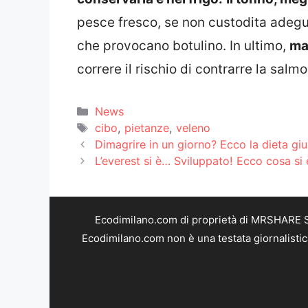
pesce fresco, se non custodita adegu
che provocano botulino. In ultimo,
mai
correre il rischio di contrarre la salmo
Categorie
News
Tag
cibo
,
pietanze
,
veleno
Dimagrire in un giorno? Ecco la dieta giu
L’everest si è… Sviluppato! Ecco cosa si
Ecodimilano.com di proprietà di MRSHARE SR
Ecodimilano.com non è una testata giornalistic