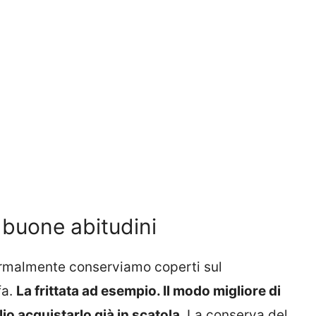
 buone abitudini
normalmente conserviamo coperti sul
fa.
La frittata ad esempio. Il modo migliore di
lio acquistarlo già in scatola
. La conserva del