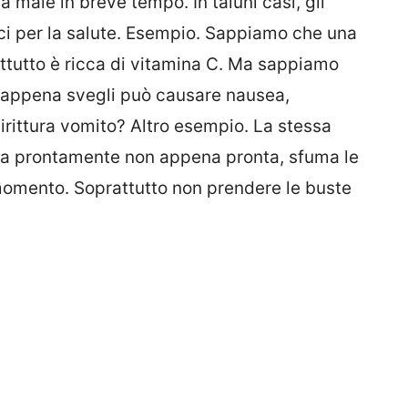
 male in breve tempo. In taluni casi, gli
ici per la salute. Esempio. Sappiamo che una
ttutto è ricca di vitamina C. Ma sappiamo
o appena svegli può causare nausea,
irittura vomito? Altro esempio. La stessa
ta prontamente non appena pronta, sfuma le
momento. Soprattutto non prendere le buste