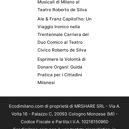
Musicali di Milano al
Teatro Roberto de Silva
Ale & Franz Capitol’ho: Un
Viaggio Ironico nella
Trentennale Carriera del
Duo Comico al Teatro
Civico Roberto de Silva
Esprimere la Volontà di
Donare Organi: Guida
Pratica per i Cittadini
Milanesi
Ecodimilano.com di proprietà di MRSHARE SRL - Via A.
Volta 16 - Palazzo C, 20093 Cologno Monzese (MI) -
Codice Fiscale e Partita I.V.A. 10216150960