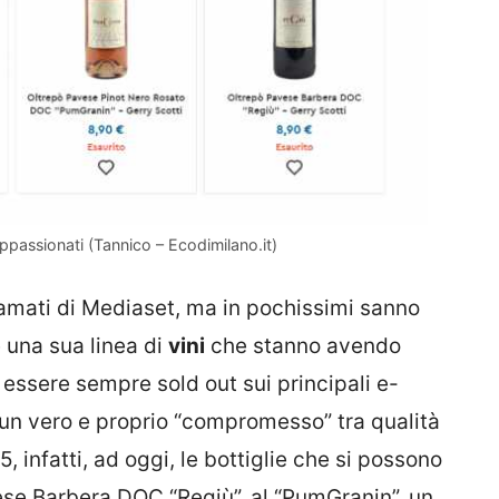
 appassionati (Tannico – Ecodimilano.it)
 amati di Mediaset, ma in pochissimi sanno
 una sua linea di
vini
che stanno avendo
d essere sempre sold out sui principali e-
un vero e proprio “compromesso” tra qualità
, infatti, ad oggi, le bottiglie che si possono
ese Barbera DOC “Regiù”, al “PumGranin”, un