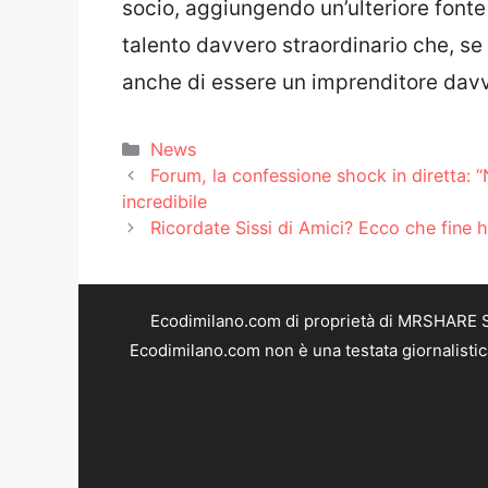
socio, aggiungendo un’ulteriore font
talento davvero straordinario che, s
anche di essere un imprenditore davv
Categorie
News
Forum, la confessione shock in diretta: 
incredibile
Ricordate Sissi di Amici? Ecco che fine h
Ecodimilano.com di proprietà di MRSHARE SR
Ecodimilano.com non è una testata giornalistic