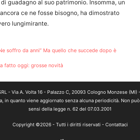
e di guadagno al suo patrimonio. Insomma, un
e ancora ce ne fosse bisogno, ha dimostrato
ero lungimirante.
“Ne soffro da anni” Ma quello che succede dopo è
a fatto oggi: grosse novità
L - Via A. Volta 16 - Palazzo C, 20093 Cologno Monzese (MI) - 
a, in quanto viene aggiornato senza alcuna periodicità. Non può 
sensi della legge n. 62 del 07.03.2001
Copyright ©2026 - Tutti i diritti riservati -
Contattaci