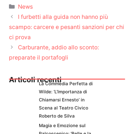
Categorie
News
I furbetti alla guida non hanno più
scampo: carcere e pesanti sanzioni per chi
ci prova
Carburante, addio allo sconto:
preparate il portafogli
Articoli recenti
La Commedia Perfetta di
Wilde: ‘L’Importanza di
Chiamarsi Ernesto’ in
Scena al Teatro Civico
Roberto de Silva
Magia e Emozione sul
Palcoscenico: ‘Belle e la