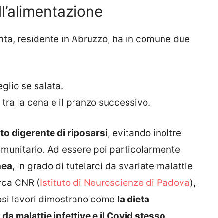
ull’alimentazione
nta, residente in Abruzzo, ha in comune due
eglio se salata.
tra la cena e il pranzo successivo.
to digerente di riposarsi
, evitando inoltre
mmunitario. Ad essere poi particolarmente
nea
, in grado di tutelarci da svariate malattie
erca CNR (
Istituto di Neuroscienze di Padova
),
osi lavori dimostrano come
la dieta
 da malattie infettive e il Covid stesso
,