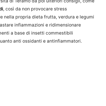
rsità di Teramo dà poi ulteriori consigli, come
di
, così da non provocare stress
e nella propria dieta frutta, verdura e legumi
rastare infiammazioni e ridimensionare
imenti a base di insetti commestibili
quanto anti ossidanti e antinfiammatori.