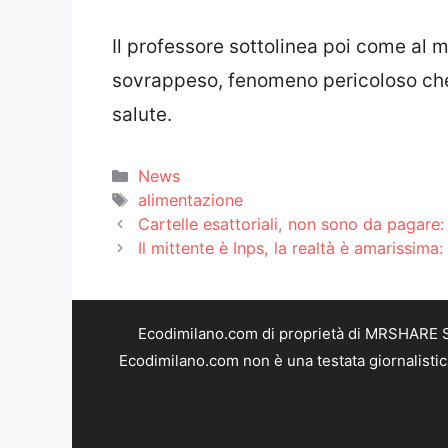
Il professore sottolinea poi come al 
sovrappeso, fenomeno pericoloso che 
salute.
Categorie
News
Tag
alimentazione
Cartelle esattoriali, non sono da pagare: 
Il mittente è Inps, la realtà è amarissima
Ecodimilano.com di proprietà di MRSHARE SR
Ecodimilano.com non è una testata giornalistic