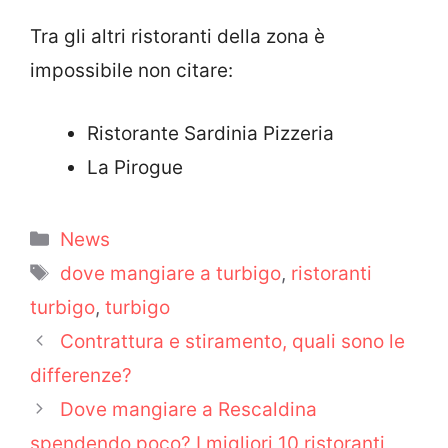
Tra gli altri ristoranti della zona è
impossibile non citare:
Ristorante Sardinia Pizzeria
La Pirogue
Categorie
News
Tag
dove mangiare a turbigo
,
ristoranti
turbigo
,
turbigo
Contrattura e stiramento, quali sono le
differenze?
Dove mangiare a Rescaldina
spendendo poco? I migliori 10 ristoranti