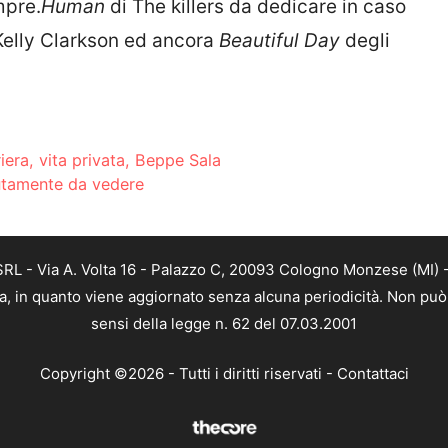
mpre.
Human
di The killers da dedicare in caso
Kelly Clarkson ed ancora
Beautiful Day
degli
era, vita privata, Beppe Sala
lutamente da vedere
L - Via A. Volta 16 - Palazzo C, 20093 Cologno Monzese (MI) - 
a, in quanto viene aggiornato senza alcuna periodicità. Non può 
sensi della legge n. 62 del 07.03.2001
Copyright ©2026 - Tutti i diritti riservati -
Contattaci