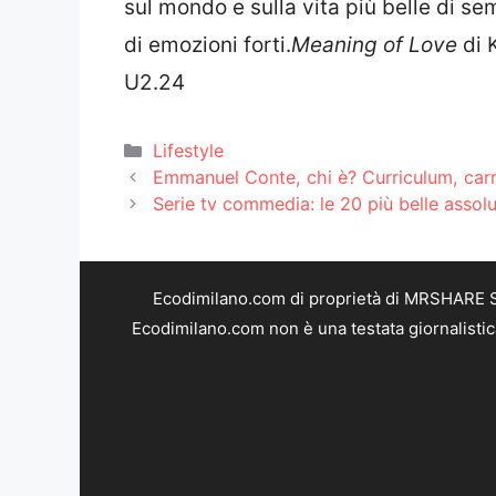
sul mondo e sulla vita più belle di se
di emozioni forti.
Meaning of Love
di 
U2.24
Categorie
Lifestyle
Emmanuel Conte, chi è? Curriculum, carri
Serie tv commedia: le 20 più belle asso
Ecodimilano.com di proprietà di MRSHARE SR
Ecodimilano.com non è una testata giornalistic