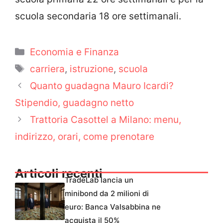
scuola secondaria 18 ore settimanali.
Categorie
Economia e Finanza
Tag
carriera
,
istruzione
,
scuola
Quanto guadagna Mauro Icardi?
Stipendio, guadagno netto
Trattoria Casottel a Milano: menu,
indirizzo, orari, come prenotare
Articoli recenti
TradeLab lancia un
minibond da 2 milioni di
euro: Banca Valsabbina ne
acquista il 50%