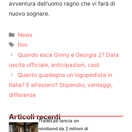
avventura dell’uomo ragno che vi farà di
nuovo sognare.
Categorie
News
Tag
film
Quando esce Ginny e Georgia 2? Data
uscita ufficiale, anticipazioni, cast
Quanto guadagna un logopedista in
Italia? E all’estero? Stipendio, vantaggi,
differenze
Articoli recenti
TradeLab lancia un
minibond da 2 milioni di