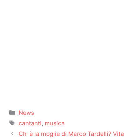
Categorie
News
Tag
cantanti
,
musica
Chi è la moglie di Marco Tardelli? Vita