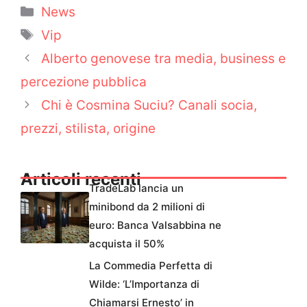
Categorie
News
Tag
Vip
Alberto genovese tra media, business e
percezione pubblica
Chi è Cosmina Suciu? Canali socia,
prezzi, stilista, origine
Articoli recenti
TradeLab lancia un
minibond da 2 milioni di
euro: Banca Valsabbina ne
acquista il 50%
La Commedia Perfetta di
Wilde: ‘L’Importanza di
Chiamarsi Ernesto’ in