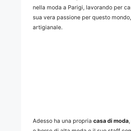
nella moda a Parigi, lavorando per cas
sua vera passione per questo mondo, in
artigianale.
Adesso ha una propria
casa di moda
,
e borse di alta moda e il suo staff co