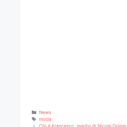
Categorie
News
Tag
moda
Chi è Francesco, marito di Nicole Grimaud