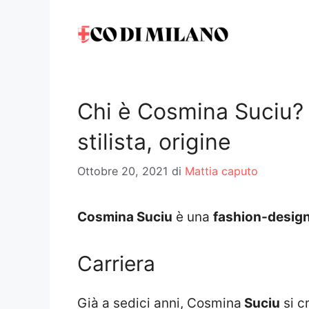
Vai
al
contenuto
Chi è Cosmina Suciu? C
stilista, origine
Ottobre 20, 2021
di
Mattia caputo
Cosmina Suciu
è una
fashion-design
Carriera
Già a sedici anni, Cosmina
Suciu
si c