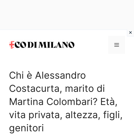
Vai
al
MENU
contenuto
Chi è Alessandro
Costacurta, marito di
Martina Colombari? Età,
vita privata, altezza, figli,
genitori