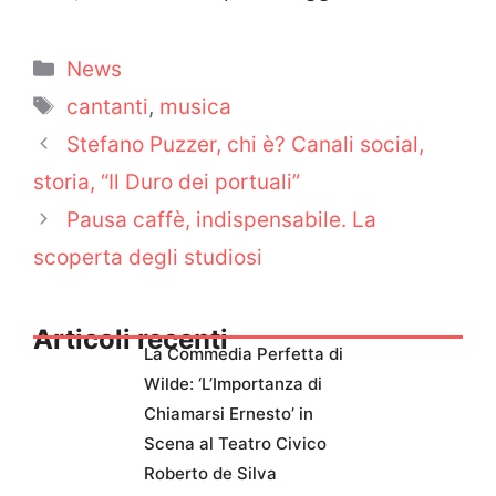
Categorie
News
Tag
cantanti
,
musica
Stefano Puzzer, chi è? Canali social,
storia, “Il Duro dei portuali”
Pausa caffè, indispensabile. La
scoperta degli studiosi
Articoli recenti
La Commedia Perfetta di
Wilde: ‘L’Importanza di
Chiamarsi Ernesto’ in
Scena al Teatro Civico
Roberto de Silva