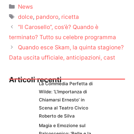
Categorie
News
Tag
dolce
,
pandoro
,
ricetta
“Il Carosello”, cos’è? Quando è
terminato? Tutto su celebre programma
Quando esce Skam, la quinta stagione?
Data uscita ufficiale, anticipazioni, cast
Articoli recenti
La Commedia Perfetta di
Wilde: ‘L’Importanza di
Chiamarsi Ernesto’ in
Scena al Teatro Civico
Roberto de Silva
Magia e Emozione sul
Palcoscenico: ‘Belle e la