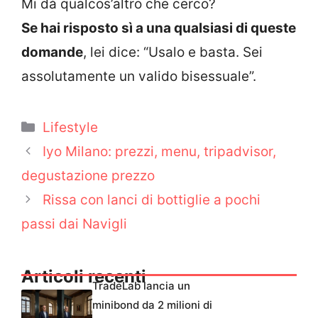
Mi dà qualcos’altro che cerco?
Se hai risposto sì a una qualsiasi di queste
domande
, lei dice: “Usalo e basta. Sei
assolutamente un valido bisessuale”.
Categorie
Lifestyle
Iyo Milano: prezzi, menu, tripadvisor,
degustazione prezzo
Rissa con lanci di bottiglie a pochi
passi dai Navigli
Articoli recenti
TradeLab lancia un
minibond da 2 milioni di