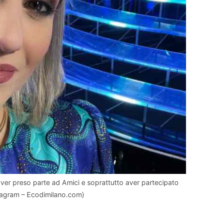
er preso parte ad Amici e soprattutto aver partecipato
tagram – Ecodimilano.com)