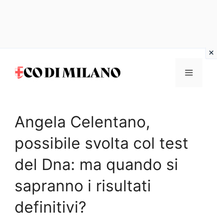
Vai
al
MENU
contenuto
Angela Celentano,
possibile svolta col test
del Dna: ma quando si
sapranno i risultati
definitivi?