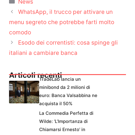
Categorie
News
WhatsApp, il trucco per attivare un
menu segreto che potrebbe farti molto
comodo
Esodo dei correntisti: cosa spinge gli
italiani a cambiare banca
Articoli recenti
TradeLab lancia un
minibond da 2 milioni di
euro: Banca Valsabbina ne
acquista il 50%
La Commedia Perfetta di
Wilde: ‘L’Importanza di
Chiamarsi Ernesto’ in