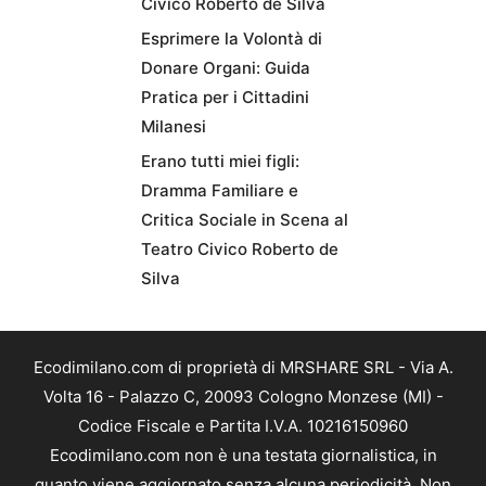
Civico Roberto de Silva
Esprimere la Volontà di
Donare Organi: Guida
Pratica per i Cittadini
Milanesi
Erano tutti miei figli:
Dramma Familiare e
Critica Sociale in Scena al
Teatro Civico Roberto de
Silva
Ecodimilano.com di proprietà di MRSHARE SRL - Via A.
Volta 16 - Palazzo C, 20093 Cologno Monzese (MI) -
Codice Fiscale e Partita I.V.A. 10216150960
Ecodimilano.com non è una testata giornalistica, in
quanto viene aggiornato senza alcuna periodicità. Non