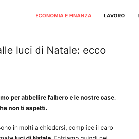
ECONOMIA E FINANZA
LAVORO
lle luci di Natale: ecco
amo per abbellire l’albero e le nostre case.
e non ti aspetti.
sono in molti a chiedersi, complice il caro
amate
luci di Natale
. Entriamo quindi nei