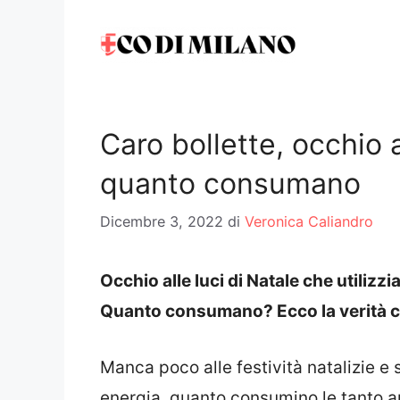
Vai
al
contenuto
Caro bollette, occhio a
quanto consumano
Dicembre 3, 2022
di
Veronica Caliandro
Occhio alle luci di Natale che utilizzi
Quanto consumano? Ecco la verità ch
Manca poco alle festività natalizie e 
energia, quanto consumino le tanto 