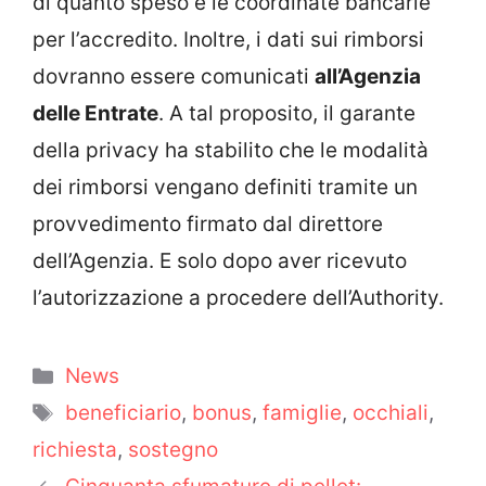
di quanto speso e le coordinate bancarie
per l’accredito. Inoltre, i dati sui rimborsi
dovranno essere comunicati
all’Agenzia
delle Entrate
. A tal proposito, il garante
della privacy ha stabilito che le modalità
dei rimborsi vengano definiti tramite un
provvedimento firmato dal direttore
dell’Agenzia. E solo dopo aver ricevuto
l’autorizzazione a procedere dell’Authority.
Categorie
News
Tag
beneficiario
,
bonus
,
famiglie
,
occhiali
,
richiesta
,
sostegno