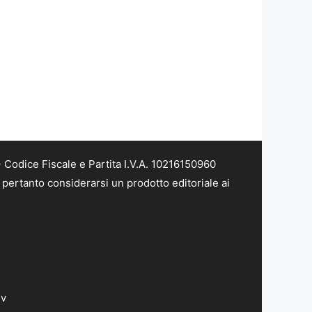
Codice Fiscale e Partita I.V.A. 10216150960
pertanto considerarsi un prodotto editoriale ai
dv