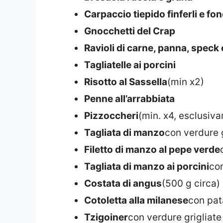
Carpaccio tiepido finferli e fo
Gnocchetti del Crap
Ravioli di carne, panna, speck 
Tagliatelle ai porcini
Risotto al Sassella
(min x2)
Penne all’arrabbiata
Pizzoccheri
(min. x4, esclusiv
Tagliata di manzo
con verdure g
Filetto di manzo al pepe verde
Tagliata di manzo ai porcini
con
Costata di angus
(500 g circa)
Cotoletta alla milanese
con pata
Tzigoiner
con verdure grigliate