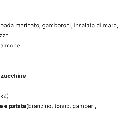
pada marinato, gamberoni, insalata di mare,
ozze
salmone
e zucchine
 x2)
e e patate
(branzino, tonno, gamberi,