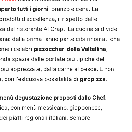
aperto tutti i giorni
, pranzo e cena. La
i prodotti d’eccellenza, il rispetto delle
rza del ristorante Al Crap. La cucina si divide
liana: della prima fanno parte cibi rinomati che
ome i celebri
pizzoccheri della Valtellina
,
conda spazia dalle portate più tipiche del
più apprezzate, dalla carne al pesce. E non
, con l’eslcusiva possibilità di
giropizza
.
menù degustazione proposti dallo Chef
:
tnica, con menù messicano, giapponese,
dei piatti regionali italiani. Sempre