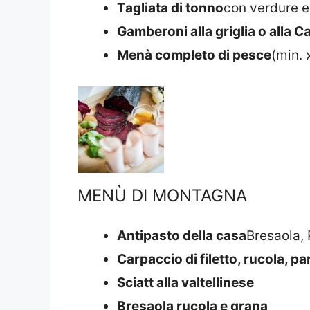
Tagliata di tonno
con verdure e
Gamberoni alla griglia o alla C
Menà completo di pesce
(min. 
MENÙ DI MONTAGNA
Antipasto della casa
Bresaola, 
Carpaccio di filetto, rucola, p
Sciatt alla valtellinese
Bresaola rucola e grana