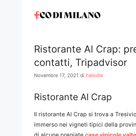
Vai
al
contenuto
Ristorante Al Crap: pr
contatti, Tripadvisor
Novembre 17, 2021
di
helodie
Ristorante Al Crap
Il ristorante Al Crap si trova a Tresivio
immerso nei vigneti tipici della prov
di alcune pregiate
case vinicole valte