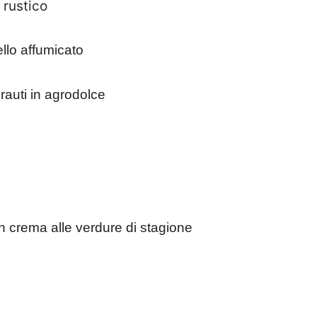
 rustico
ello affumicato
crauti in agrodolce
on crema alle verdure di stagione