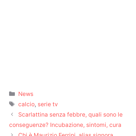
Categorie
News
Tag
calcio
,
serie tv
Scarlattina senza febbre, quali sono le
conseguenze? Incubazione, sintomi, cura
Chi è Maurizio Ferrini, alias signora