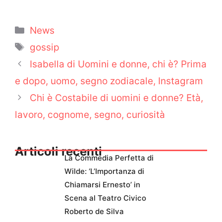
Categorie
News
Tag
gossip
Isabella di Uomini e donne, chi è? Prima
e dopo, uomo, segno zodiacale, Instagram
Chi è Costabile di uomini e donne? Età,
lavoro, cognome, segno, curiosità
Articoli recenti
La Commedia Perfetta di
Wilde: ‘L’Importanza di
Chiamarsi Ernesto’ in
Scena al Teatro Civico
Roberto de Silva