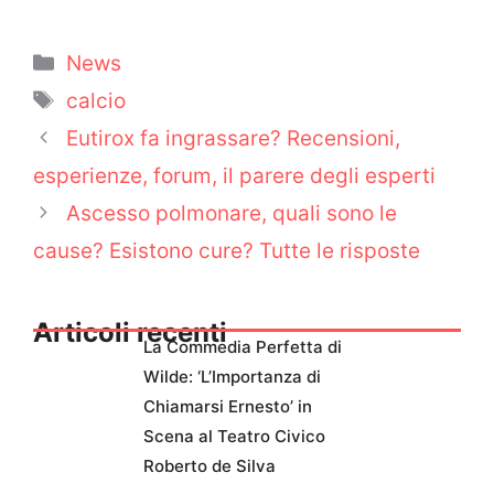
Categorie
News
Tag
calcio
Eutirox fa ingrassare? Recensioni,
esperienze, forum, il parere degli esperti
Ascesso polmonare, quali sono le
cause? Esistono cure? Tutte le risposte
Articoli recenti
La Commedia Perfetta di
Wilde: ‘L’Importanza di
Chiamarsi Ernesto’ in
Scena al Teatro Civico
Roberto de Silva