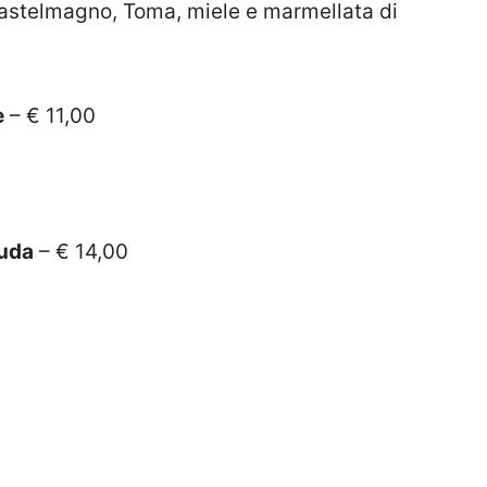
 Castelmagno, Toma, miele e marmellata di
e
– € 11,00
auda
– € 14,00