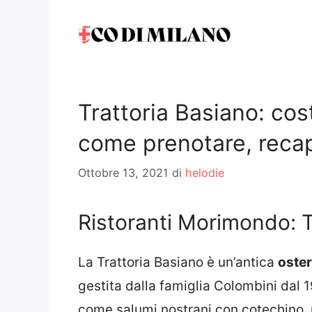
Vai
al
contenuto
Trattoria Basiano: cost
come prenotare, recap
Ottobre 13, 2021
di
helodie
Ristoranti Morimondo: T
La Trattoria Basiano è un’antica
oste
gestita dalla famiglia Colombini dal
come salumi nostrani con cotechino, p