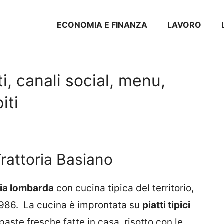
ECONOMIA E FINANZA
LAVORO
i, canali social, menu,
iti
rattoria Basiano
ria lombarda
con cucina tipica del territorio,
 1986. La cucina è improntata su
piatti tipici
aste fresche fatte in casa, risotto con le