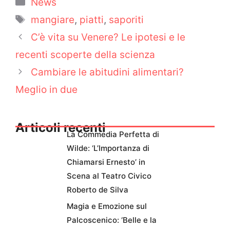
Categorie
News
Tag
mangiare
,
piatti
,
saporiti
C’è vita su Venere? Le ipotesi e le
recenti scoperte della scienza
Cambiare le abitudini alimentari?
Meglio in due
Articoli recenti
La Commedia Perfetta di
Wilde: ‘L’Importanza di
Chiamarsi Ernesto’ in
Scena al Teatro Civico
Roberto de Silva
Magia e Emozione sul
Palcoscenico: ‘Belle e la