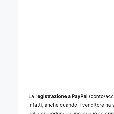
La
registrazione a PayPal
(conto/acco
infatti, anche quando il venditore h
nella procedura on line, si può sempre 