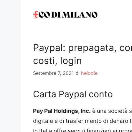
Vai
al
contenuto
Paypal: prepagata, co
costi, login
Settembre 7, 2021
di
helodie
Carta Paypal conto
Pay Pal Holdings, Inc.
è una società s
digitale e di trasferimento di denaro 
In Italia offre servizi finanziari ai pro