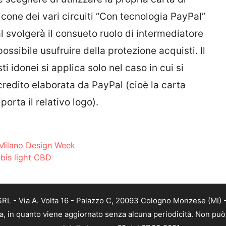
 icone dei vari circuiti “Con tecnologia PayPal”
l svolgerà il consueto ruolo di intermediatore
possibile usufruire della protezione acquisti. Il
 idonei si applica solo nel caso in cui si
 credito elaborata da PayPal (cioè la carta
orta il relativo logo).
 Milano Design Week
abis light CBD
L - Via A. Volta 16 - Palazzo C, 20093 Cologno Monzese (MI) - 
a, in quanto viene aggiornato senza alcuna periodicità. Non può 