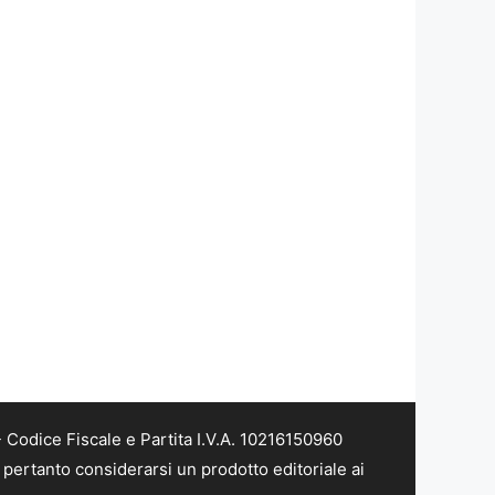
Codice Fiscale e Partita I.V.A. 10216150960
pertanto considerarsi un prodotto editoriale ai