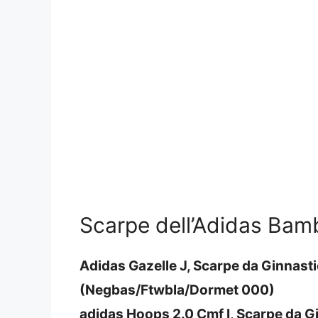
Scarpe dell’Adidas Bamb
Adidas Gazelle J, Scarpe da Ginnast
(Negbas/Ftwbla/Dormet 000)
adidas Hoops 2.0 Cmf I, Scarpe da G