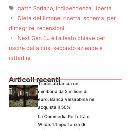
Tag
gatto Soriano
,
indipendenza
,
libertà
Dieta del limone: ricetta, schema, per
dimagrire, recensioni
Next Gen Eu è l’alleato chiave per
uscire dalla crisi secondo aziende e
cittadini
Articoli recenti
TradeLab lancia un
minibond da 2 milioni di
euro: Banca Valsabbina ne
acquista il 50%
La Commedia Perfetta di
Wilde: ‘L’Importanza di