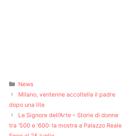
Categorie
News
Milano, ventenne accoltella il padre
dopo una lite
Le Signore dell’Arte – Storie di donne
tra ‘500 e ‘600: la mostra a Palazzo Reale
finno al 25 luglio