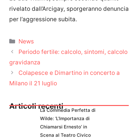
rivelato dall’Arcigay, sporgeranno denuncia
per l’aggressione subita.
Categorie
News
Periodo fertile: calcolo, sintomi, calcolo
gravidanza
Colapesce e Dimartino in concerto a
Milano il 21 luglio
Articoli recenti
La Commedia Perfetta di
Wilde: ‘L’Importanza di
Chiamarsi Ernesto’ in
Scena al Teatro Civico