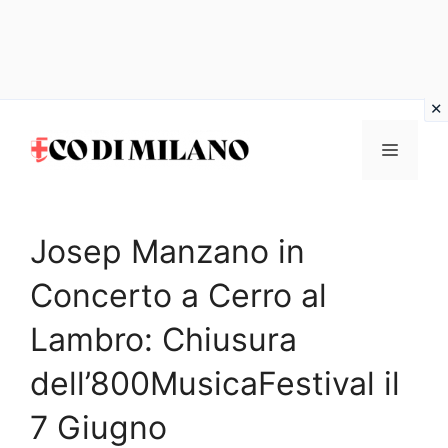
Vai
al
MENU
contenuto
Josep Manzano in
Concerto a Cerro al
Lambro: Chiusura
dell’800MusicaFestival il
7 Giugno