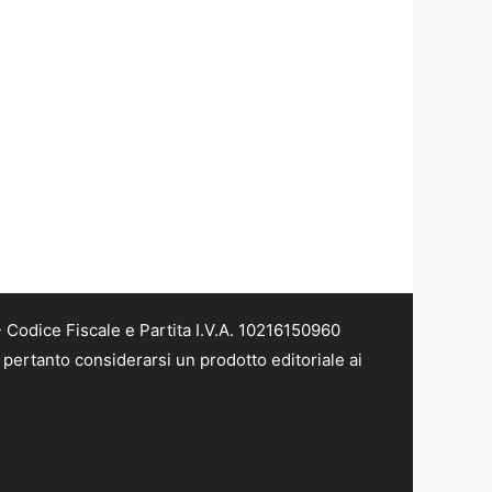
Codice Fiscale e Partita I.V.A. 10216150960
pertanto considerarsi un prodotto editoriale ai