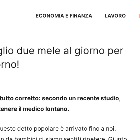
ECONOMIA E FINANZA
LAVORO
lio due mele al giorno per
orno!
tutto corretto: secondo un recente studio,
tenere il medico lontano.
 questo detto popolare è arrivato fino a noi,
n da bambini ci siamo sentiti ripetere. Giunto