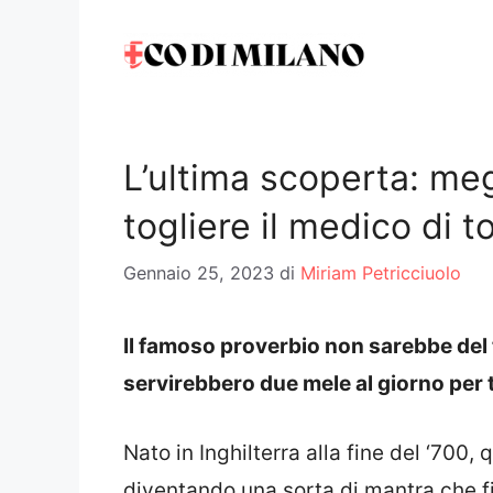
Vai
al
contenuto
L’ultima scoperta: meg
togliere il medico di t
Gennaio 25, 2023
di
Miriam Petricciuolo
Il famoso proverbio non sarebbe del 
servirebbero due mele al giorno per 
Nato in Inghilterra alla fine del ‘700,
diventando una sorta di mantra che fi