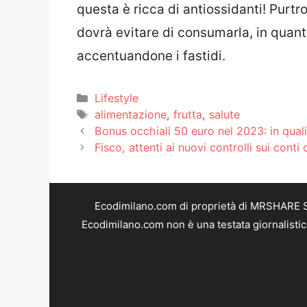
questa è ricca di antiossidanti! Purtr
dovrà evitare di consumarla, in quan
accentuandone i fastidi.
Categorie
Lifestyle
Tag
alimentazione
,
frutta
,
salute
Bonus occhiali 50 euro nel 2023: in quali
Fisco, attenti ai nuovi controlli sui conti
Ecodimilano.com di proprietà di MRSHARE SR
Ecodimilano.com non è una testata giornalistic