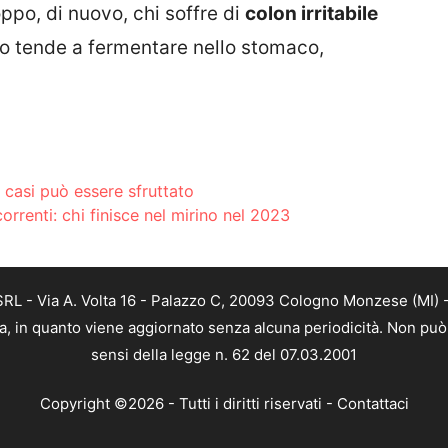
oppo, di nuovo, chi soffre di
colon irritabile
to tende a fermentare nello stomaco,
 casi può essere sfruttato
 correnti: chi finisce nel mirino nel 2023
L - Via A. Volta 16 - Palazzo C, 20093 Cologno Monzese (MI) - 
a, in quanto viene aggiornato senza alcuna periodicità. Non può 
sensi della legge n. 62 del 07.03.2001
Copyright ©2026 - Tutti i diritti riservati -
Contattaci