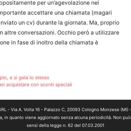
e appositamente per un’agevolazione nei
e importante accettare una chiamata (magari
 inviato un cv) durante la giornata. Ma, proprio
n altre conversazioni. Occhio però a utilizzare
one in fase di inoltro della chiamata è
plo, e si gela lo stesso
oi acquistare con sconti speciali
L - Via A. Volta 16 - Palazzo C, 20093 Cologno Monzese (MI) - 
a, in quanto viene aggiornato senza alcuna periodicità. Non può 
sensi della legge n. 62 del 07.03.2001