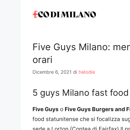
Vai
al
contenuto
Five Guys Milano: men
orari
Dicembre 6, 2021
di
helodie
5 guys Milano fast food
Five Guys
o
Five Guys Burgers and F
food statunitense che si focalizza sug
sede a Lorton (Contea di Fairfax)
Il p