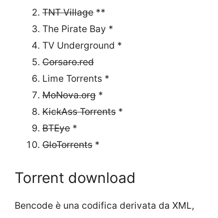
TNT Village
**
The Pirate Bay *
TV Underground *
Corsaro.red
Lime Torrents *
MoNova.org
*
KickAss Torrents
*
BTEye
*
GloTorrents
*
Torrent download
Bencode è una codifica derivata da XML,