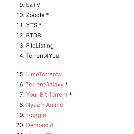
EZTV
Zooqle *
YTS *
BTDB
FileListing
Torrent4You
LimeTorrents
TorrentGalaxy
*
Your Bit Torrent
*
Nyaa – Anime
Toorgle
Demonoid