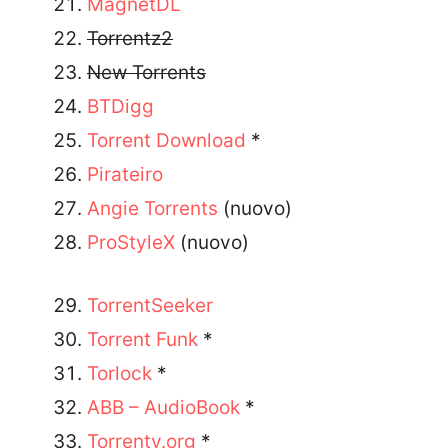
MagnetDL
Torrentz2
New Torrents
BTDigg
Torrent Download
*
Pirateiro
Angie Torrents
(nuovo)
ProStyleX
(nuovo)
TorrentSeeker
Torrent Funk
*
Torlock
*
ABB – AudioBook
*
Torrentv.org
*